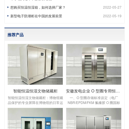
想购买恒温恒湿箱，如何选择厂家？
2022-05-27
新型电子防潮柜在中国的发展前景
2022-05-19
推荐产品
智能恒温恒湿文物储藏柜
安徽发电企业 O 型圈专用恒温恒湿储存柜
智能恒温恒湿文物储藏柜：博物馆藏
一、O 型圈存储标准设定（电厂
品保护的专业屏障在博物馆的日常运
NBR/EPDM/FKM 氟橡胶 O 圈国标
营中，文物的长期保存始终是核心课
要求）设定温湿度：温度 18～
题。温度波动、湿度失衡、灰尘侵蚀
22℃，湿度 45%～55% RH温度：
等环境因素，会对纸质、木质、纺织
优选 20℃，控温精度 ±1℃，区间 5
品、金属类文物造成不可逆的损害，
～25℃，＞30℃橡胶加速老化变
而智能恒温恒湿文物储藏柜，正是为
硬、永久变形；＜5℃低温脆裂失