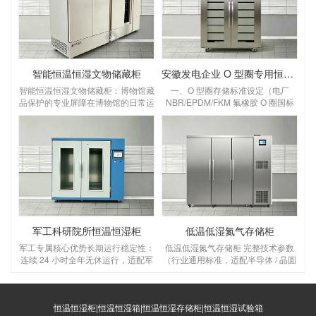
智能恒温恒湿文物储藏柜
安徽发电企业 O 型圈专用恒温恒湿储存柜
智能恒温恒湿文物储藏柜：博物馆藏
一、O 型圈存储标准设定（电厂
品保护的专业屏障在博物馆的日常运
NBR/EPDM/FKM 氟橡胶 O 圈国标
营中，文物的长期保存始终是核心课
要求）设定温湿度：温度 18～
题。温度波动、湿度失衡、灰尘侵蚀
22℃，湿度 45%～55% RH温度：
等环境因素，会对纸质、木质、纺织
优选 20℃，控温精度 ±1℃，区间 5
品、金属类文物造成不可逆的损害，
～25℃，＞30℃橡胶加速老化变
而智能恒温恒湿文物储藏柜，正是为
硬、永久变形；＜5℃低温脆裂失
解决这一难题而生的专业设备，为博
弹 湿度：45～55% RH，控湿 ±3%
物馆藏品构建起全天候、高精度的保
RH，湿＞65% 金属骨架 O 圈锈蚀、
护屏障。一、核心功能：为文物打造
橡胶吸水胀大；湿＜40% 密封圈干
“稳定生态舱”博物馆文物的保存，对
裂O 型圈存放管理规范（
环境参数有着严苛要求，这款储藏柜
军工科研院所恒温恒湿柜
低温低湿氮气存储柜
的核心价值，
军工专属核心优势长期运行稳定性：
低温低湿氮气存储柜 完整技术参数
连续 24 小时全年无休运行，适配军
（行业通用标准，适配半导体 / 晶圆
工库房无人值守；普通工业柜仅支持
/ 电子元器件 / 精密器件，解决低温
间歇使用；环境耐受更强：设备本身
湿度难＜30% RH 问题）一、核心温
可在 0~40℃、高盐雾沿海军工仓库
湿度 & 氮气指标（关键必看）温度
稳定工作；数据溯源合规：完整温湿
恒温恒湿柜|恒温恒湿箱|恒温恒湿存储柜|恒温恒湿试验箱
范围：5～20℃（低温区可调）控温