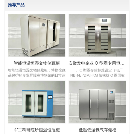
推荐产品
智能恒温恒湿文物储藏柜
安徽发电企业 O 型圈专用恒温恒湿储存柜
智能恒温恒湿文物储藏柜：博物馆藏
一、O 型圈存储标准设定（电厂
品保护的专业屏障在博物馆的日常运
NBR/EPDM/FKM 氟橡胶 O 圈国标
营中，文物的长期保存始终是核心课
要求）设定温湿度：温度 18～
题。温度波动、湿度失衡、灰尘侵蚀
22℃，湿度 45%～55% RH温度：
等环境因素，会对纸质、木质、纺织
优选 20℃，控温精度 ±1℃，区间 5
品、金属类文物造成不可逆的损害，
～25℃，＞30℃橡胶加速老化变
而智能恒温恒湿文物储藏柜，正是为
硬、永久变形；＜5℃低温脆裂失
解决这一难题而生的专业设备，为博
弹 湿度：45～55% RH，控湿 ±3%
物馆藏品构建起全天候、高精度的保
RH，湿＞65% 金属骨架 O 圈锈蚀、
护屏障。一、核心功能：为文物打造
橡胶吸水胀大；湿＜40% 密封圈干
“稳定生态舱”博物馆文物的保存，对
裂O 型圈存放管理规范（
环境参数有着严苛要求，这款储藏柜
军工科研院所恒温恒湿柜
低温低湿氮气存储柜
的核心价值，