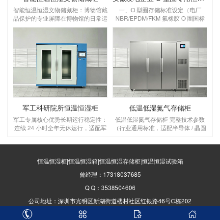
智能恒温恒湿文物储藏柜：博物馆藏
一、O 型圈存储标准设定（电厂
品保护的专业屏障在博物馆的日常运
NBR/EPDM/FKM 氟橡胶 O 圈国标
营中，文物的长期保存始终是核心课
要求）设定温湿度：温度 18～
题。温度波动、湿度失衡、灰尘侵蚀
22℃，湿度 45%～55% RH温度：
等环境因素，会对纸质、木质、纺织
优选 20℃，控温精度 ±1℃，区间 5
品、金属类文物造成不可逆的损害，
～25℃，＞30℃橡胶加速老化变
而智能恒温恒湿文物储藏柜，正是为
硬、永久变形；＜5℃低温脆裂失
解决这一难题而生的专业设备，为博
弹 湿度：45～55% RH，控湿 ±3%
物馆藏品构建起全天候、高精度的保
RH，湿＞65% 金属骨架 O 圈锈蚀、
护屏障。一、核心功能：为文物打造
橡胶吸水胀大；湿＜40% 密封圈干
“稳定生态舱”博物馆文物的保存，对
裂O 型圈存放管理规范（
环境参数有着严苛要求，这款储藏柜
军工科研院所恒温恒湿柜
低温低湿氮气存储柜
的核心价值，
军工专属核心优势长期运行稳定性：
低温低湿氮气存储柜 完整技术参数
连续 24 小时全年无休运行，适配军
（行业通用标准，适配半导体 / 晶圆
工库房无人值守；普通工业柜仅支持
/ 电子元器件 / 精密器件，解决低温
间歇使用；环境耐受更强：设备本身
湿度难＜30% RH 问题）一、核心温
可在 0~40℃、高盐雾沿海军工仓库
湿度 & 氮气指标（关键必看）温度
稳定工作；数据溯源合规：完整温湿
恒温恒湿柜|恒温恒湿箱|恒温恒湿存储柜|恒温恒湿试验箱
范围：5～20℃（低温区可调）控温
度日志，支持导出打印，满足军工质
精度：±0.5℃，温度均匀度
曾经理：17318037685
量审核、国军标物料保管台账要求；
≤±1℃ 湿度范围：1%～30% RH 可
多重安全防护：防静电、防凝露、超
调，低温稳定＜30% RH控湿精度：
Q Q：3538504606
温断电保护、防盗门锁、故障自诊
±2% RH 氮气浓度：99.99% 高纯氮
公司地址：深圳市光明区新湖街道楼村社区红银路46号C栋202
断；非标定制能力：可定制防爆型、
气箱内氧
防磁型、低温款、车载移动军工恒温
粤ICP备10223040号-7
恒湿柜、超