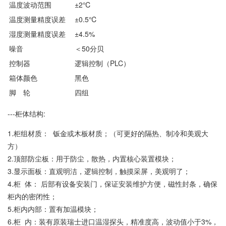
温度波动范围
±2℃
温度测量精度误差
±0.5℃
湿度测量精度误差
±4.5%
噪音
＜50分贝
控制器
逻辑控制（PLC）
箱体颜色
黑色
脚 轮
四组
---柜体结构:
1.柜组材质： 钣金或木板材质；（可更好的隔热、制冷和美观大
方）
2.顶部防尘板：用于防尘，散热，内置核心装置模块；
3.显示面板：直观明洁，逻辑控制，触摸采屏，美观明了；
4.柜 体： 后部有设备安装门，保证安装维护方便，磁性封条，确保
柜内的密闭性；
5.柜内内部：置有加温模块；
6.柜 内：装有原装瑞士进口温湿探头，精准度高，波动值小于3%，