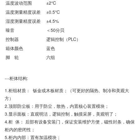
温度波动范围
±2℃
温度测量精度误差
±0.5℃
湿度测量精度误差
±4.5%
噪音
＜50分贝
控制器
逻辑控制（PLC）
箱体颜色
蓝色
脚 轮
六组
---柜体结构:
1.柜组材质： 钣金或木板材质；（可更好的隔热、制冷和美观大
方）
2.顶部防尘板：用于防尘，散热，内置核心装置模块；
3.显示面板：直观明洁，逻辑控制，触摸采屏，美观明了；
4.柜 体： 后部有设备安装门，保证安装维护方便，磁性封条，确保
柜内的密闭性；
5.柜内内部：置有加温模块；