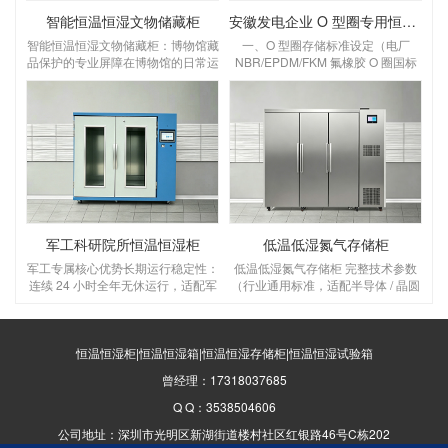
智能恒温恒湿文物储藏柜
安徽发电企业 O 型圈专用恒温恒湿储存柜
智能恒温恒湿文物储藏柜：博物馆藏
一、O 型圈存储标准设定（电厂
品保护的专业屏障在博物馆的日常运
NBR/EPDM/FKM 氟橡胶 O 圈国标
营中，文物的长期保存始终是核心课
要求）设定温湿度：温度 18～
题。温度波动、湿度失衡、灰尘侵蚀
22℃，湿度 45%～55% RH温度：
等环境因素，会对纸质、木质、纺织
优选 20℃，控温精度 ±1℃，区间 5
品、金属类文物造成不可逆的损害，
～25℃，＞30℃橡胶加速老化变
而智能恒温恒湿文物储藏柜，正是为
硬、永久变形；＜5℃低温脆裂失
解决这一难题而生的专业设备，为博
弹 湿度：45～55% RH，控湿 ±3%
物馆藏品构建起全天候、高精度的保
RH，湿＞65% 金属骨架 O 圈锈蚀、
护屏障。一、核心功能：为文物打造
橡胶吸水胀大；湿＜40% 密封圈干
“稳定生态舱”博物馆文物的保存，对
裂O 型圈存放管理规范（
环境参数有着严苛要求，这款储藏柜
军工科研院所恒温恒湿柜
低温低湿氮气存储柜
的核心价值，
军工专属核心优势长期运行稳定性：
低温低湿氮气存储柜 完整技术参数
连续 24 小时全年无休运行，适配军
（行业通用标准，适配半导体 / 晶圆
工库房无人值守；普通工业柜仅支持
/ 电子元器件 / 精密器件，解决低温
间歇使用；环境耐受更强：设备本身
湿度难＜30% RH 问题）一、核心温
可在 0~40℃、高盐雾沿海军工仓库
湿度 & 氮气指标（关键必看）温度
稳定工作；数据溯源合规：完整温湿
恒温恒湿柜|恒温恒湿箱|恒温恒湿存储柜|恒温恒湿试验箱
范围：5～20℃（低温区可调）控温
度日志，支持导出打印，满足军工质
精度：±0.5℃，温度均匀度
曾经理：17318037685
量审核、国军标物料保管台账要求；
≤±1℃ 湿度范围：1%～30% RH 可
多重安全防护：防静电、防凝露、超
调，低温稳定＜30% RH控湿精度：
Q Q：3538504606
温断电保护、防盗门锁、故障自诊
±2% RH 氮气浓度：99.99% 高纯氮
公司地址：深圳市光明区新湖街道楼村社区红银路46号C栋202
断；非标定制能力：可定制防爆型、
气箱内氧