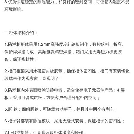
8.优质快速稳定的除湿能力，和良好的密封空间，可使箱内湿度不受
环境影响。
---柜体结构介绍：
1.防潮柜柜体采用1.2mm高强度冷轧钢板制作，数控落料、折弯、
保护焊焊接而成，高频氩弧精密焊接，箱门采用无毒磁力橡皮胶
条，保证密封性；
2.柜门框架采用永磁密封橡胶带，确保柜体密闭性，柜门有安装钢化
玻璃来作为观察窗，直观明了；
3.防潮柜内外表面喷涂防静电漆，适合储存电子元器件产品；4.层
板：采用可调式层板，方便客户合理分配柜内空间；
5.脚 轮：四组脚轮，可随意移动柜子，并且其中两个有刹车；
6.柜子背部装有除湿模块，采用无缝式安装，保证柜子的密闭性；
7.LED控制器，可直观读取柜体湿度和操作。