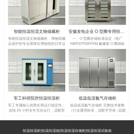
智能恒温恒湿文物储藏柜
安徽发电企业 O 型圈专用恒温恒湿储存柜
智能恒温恒湿文物储藏柜：博物馆藏
一、O 型圈存储标准设定（电厂
品保护的专业屏障在博物馆的日常运
NBR/EPDM/FKM 氟橡胶 O 圈国标
营中，文物的长期保存始终是核心课
要求）设定温湿度：温度 18～
题。温度波动、湿度失衡、灰尘侵蚀
22℃，湿度 45%～55% RH温度：
等环境因素，会对纸质、木质、纺织
优选 20℃，控温精度 ±1℃，区间 5
品、金属类文物造成不可逆的损害，
～25℃，＞30℃橡胶加速老化变
而智能恒温恒湿文物储藏柜，正是为
硬、永久变形；＜5℃低温脆裂失
解决这一难题而生的专业设备，为博
弹 湿度：45～55% RH，控湿 ±3%
物馆藏品构建起全天候、高精度的保
RH，湿＞65% 金属骨架 O 圈锈蚀、
护屏障。一、核心功能：为文物打造
橡胶吸水胀大；湿＜40% 密封圈干
“稳定生态舱”博物馆文物的保存，对
裂O 型圈存放管理规范（
环境参数有着严苛要求，这款储藏柜
军工科研院所恒温恒湿柜
低温低湿氮气存储柜
的核心价值，
军工专属核心优势长期运行稳定性：
低温低湿氮气存储柜 完整技术参数
连续 24 小时全年无休运行，适配军
（行业通用标准，适配半导体 / 晶圆
工库房无人值守；普通工业柜仅支持
/ 电子元器件 / 精密器件，解决低温
间歇使用；环境耐受更强：设备本身
湿度难＜30% RH 问题）一、核心温
可在 0~40℃、高盐雾沿海军工仓库
湿度 & 氮气指标（关键必看）温度
稳定工作；数据溯源合规：完整温湿
恒温恒湿柜|恒温恒湿箱|恒温恒湿存储柜|恒温恒湿试验箱
范围：5～20℃（低温区可调）控温