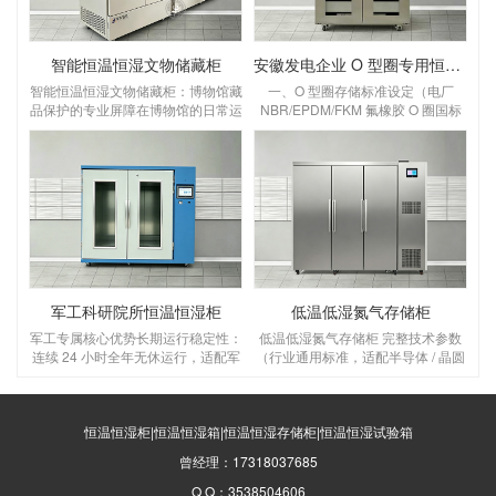
智能恒温恒湿文物储藏柜
安徽发电企业 O 型圈专用恒温恒湿储存柜
智能恒温恒湿文物储藏柜：博物馆藏
一、O 型圈存储标准设定（电厂
品保护的专业屏障在博物馆的日常运
NBR/EPDM/FKM 氟橡胶 O 圈国标
营中，文物的长期保存始终是核心课
要求）设定温湿度：温度 18～
题。温度波动、湿度失衡、灰尘侵蚀
22℃，湿度 45%～55% RH温度：
等环境因素，会对纸质、木质、纺织
优选 20℃，控温精度 ±1℃，区间 5
品、金属类文物造成不可逆的损害，
～25℃，＞30℃橡胶加速老化变
而智能恒温恒湿文物储藏柜，正是为
硬、永久变形；＜5℃低温脆裂失
解决这一难题而生的专业设备，为博
弹 湿度：45～55% RH，控湿 ±3%
物馆藏品构建起全天候、高精度的保
RH，湿＞65% 金属骨架 O 圈锈蚀、
护屏障。一、核心功能：为文物打造
橡胶吸水胀大；湿＜40% 密封圈干
“稳定生态舱”博物馆文物的保存，对
裂O 型圈存放管理规范（
环境参数有着严苛要求，这款储藏柜
军工科研院所恒温恒湿柜
低温低湿氮气存储柜
的核心价值，
军工专属核心优势长期运行稳定性：
低温低湿氮气存储柜 完整技术参数
连续 24 小时全年无休运行，适配军
（行业通用标准，适配半导体 / 晶圆
工库房无人值守；普通工业柜仅支持
/ 电子元器件 / 精密器件，解决低温
间歇使用；环境耐受更强：设备本身
湿度难＜30% RH 问题）一、核心温
可在 0~40℃、高盐雾沿海军工仓库
湿度 & 氮气指标（关键必看）温度
稳定工作；数据溯源合规：完整温湿
恒温恒湿柜|恒温恒湿箱|恒温恒湿存储柜|恒温恒湿试验箱
范围：5～20℃（低温区可调）控温
度日志，支持导出打印，满足军工质
精度：±0.5℃，温度均匀度
曾经理：17318037685
量审核、国军标物料保管台账要求；
≤±1℃ 湿度范围：1%～30% RH 可
多重安全防护：防静电、防凝露、超
调，低温稳定＜30% RH控湿精度：
Q Q：3538504606