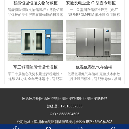
智能恒温恒湿文物储藏柜
安徽发电企业 O 型圈专用恒温恒湿储存柜
智能恒温恒湿文物储藏柜：博物馆藏
一、O 型圈存储标准设定（电厂
品保护的专业屏障在博物馆的日常运
NBR/EPDM/FKM 氟橡胶 O 圈国标
营中，文物的长期保存始终是核心课
要求）设定温湿度：温度 18～
题。温度波动、湿度失衡、灰尘侵蚀
22℃，湿度 45%～55% RH温度：
等环境因素，会对纸质、木质、纺织
优选 20℃，控温精度 ±1℃，区间 5
品、金属类文物造成不可逆的损害，
～25℃，＞30℃橡胶加速老化变
而智能恒温恒湿文物储藏柜，正是为
硬、永久变形；＜5℃低温脆裂失
解决这一难题而生的专业设备，为博
弹 湿度：45～55% RH，控湿 ±3%
物馆藏品构建起全天候、高精度的保
RH，湿＞65% 金属骨架 O 圈锈蚀、
护屏障。一、核心功能：为文物打造
橡胶吸水胀大；湿＜40% 密封圈干
“稳定生态舱”博物馆文物的保存，对
裂O 型圈存放管理规范（
环境参数有着严苛要求，这款储藏柜
军工科研院所恒温恒湿柜
低温低湿氮气存储柜
的核心价值，
军工专属核心优势长期运行稳定性：
低温低湿氮气存储柜 完整技术参数
连续 24 小时全年无休运行，适配军
（行业通用标准，适配半导体 / 晶圆
工库房无人值守；普通工业柜仅支持
/ 电子元器件 / 精密器件，解决低温
间歇使用；环境耐受更强：设备本身
湿度难＜30% RH 问题）一、核心温
可在 0~40℃、高盐雾沿海军工仓库
湿度 & 氮气指标（关键必看）温度
稳定工作；数据溯源合规：完整温湿
恒温恒湿柜|恒温恒湿箱|恒温恒湿存储柜|恒温恒湿试验箱
范围：5～20℃（低温区可调）控温
度日志，支持导出打印，满足军工质
精度：±0.5℃，温度均匀度
曾经理：17318037685
量审核、国军标物料保管台账要求；
≤±1℃ 湿度范围：1%～30% RH 可
多重安全防护：防静电、防凝露、超
调，低温稳定＜30% RH控湿精度：
Q Q：3538504606
温断电保护、防盗门锁、故障自诊
±2% RH 氮气浓度：99.99% 高纯氮
公司地址：深圳市光明区新湖街道楼村社区红银路46号C栋202
断；非标定制能力：可定制防爆型、
气箱内氧
防磁型、低温款、车载移动军工恒温