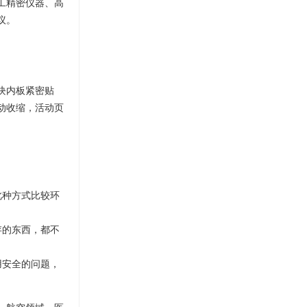
工精密仪器、高
议。
块内板紧密贴
动收缩，活动页
此种方式比较环
存的东西，都不
用安全的问题，