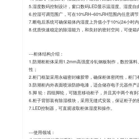
5.湿度数码控制设计，窗口数码LED显示温湿度。湿度自
6.控湿可调范围广，可在10%RH~60%RH范围内任意调
7.断电后系统可确保箱体内湿度上升值小于10%(24小时内
8.优质快速稳定的除湿能力，和良好的密封空间，可使箱
---柜体结构介绍：
1.防潮柜柜体采用1.2mm高强度冷轧钢板制作，数控
性；
2.柜门框架采用永磁密封橡胶带，确保柜体密闭性，柜门
3.防潮柜内外表面喷涂防静电漆，适合储存电子元器件产
5.脚 轮：四组脚轮，可随意移动柜子，并且其中两个有刹
6.柜子背部装有除湿模块，采用无缝式安装，保证柜子的
7.LED控制器，可直观读取柜体湿度和操作。
---使用领域：