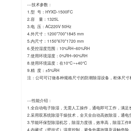
---技术参数：
1.型 号：HYXD-1500FC
2.容 量：1325L
3.电 压：AC220V 50Hz
4.外尺寸：1200*700*1845 mm
5.内尺寸：1150*670*1720 mm
6.受控湿度范围：10%RH~60%RH
7.使用环境湿度：0%RH~90%RH
8.使用环境温度：在10℃~+40℃
9.精 度：±5%RH
注：公司可订做各种规格尺寸的防潮除湿设备，柜体尺寸
---性能介绍：
1.全自动电子除湿，无需人工操作，通电即可工作，满足
2.采用双系统除湿干燥技术，全天全自动高效除湿，通电空
3.节能环保型除湿机芯，除湿力度强，效率高，除湿工作
4.内藏式（壁挂式）湿度控制，避免外露故障及误触危