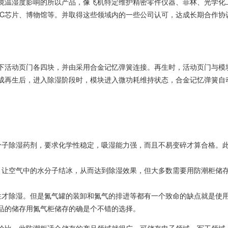
境温湿度影响的所以产品，像飞机特定维护精密零件仪器、菲林、光学化
IC芯片、博物馆等。并取得这些领域内的一些公司认可，达成长期合作协
下活动页门各四块，并由采用合金记忆弹簧连接。再生时，活动页门与模
成再生后，进入除湿阶段时，模块进入微功耗维持状态，合金记忆弹簧自
。
分子除湿药剂，要求化学性稳定，吸湿能力强，而且不易变碎才算合格。
，让空气中的水分子结冰，从而达到除湿效果，但大多数需要用防潮柜储
性才除湿。但是氮气罐的装卸和氮气的排进等都有一个致命的缺点就是使
品的储存用氮气柜储存的确是个不错的选择。