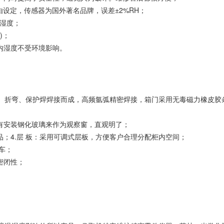
由设定，传感器为国外著名品牌，误差±2%RH；
节湿度；
)；
内湿度不受环境影响。
落料、折弯、保护焊焊接而成，高频氩弧精密焊接，箱门采用无毒磁力橡皮胶
有安装钢化玻璃来作为观察窗，直观明了；
品；4.层 板：采用可调式层板，方便客户合理分配柜内空间；
车；
密闭性；