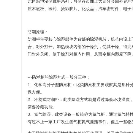
此恒温恒湿储藏柜系列，可储存市面上大部分会因外界环
质木底板、医药、摄影胶片、化妆品，汽车密封件、电子
防潮原理：
防潮柜主要核心除湿部件为背部的除湿机芯，机芯内设上
合，对外打开。加热模块内部的干燥剂，使其干燥。待完
门对外关闭。使干燥剂对柜内作用，从而令柜内湿度下降
---防潮柜的除湿方式一般分三种：
1、化学高分子型防潮柜：此类防潮柜主要观察其是那种
保方便。
2、冷凝式防潮柜：此类除湿方式就是通过降低环境温度
需要冷藏功能。
3、氮气除湿，此类设备一般统称为氮气柜，通过氮气特
有过不止一家工厂发生氮气柜氮气泄露事件。但是一些物