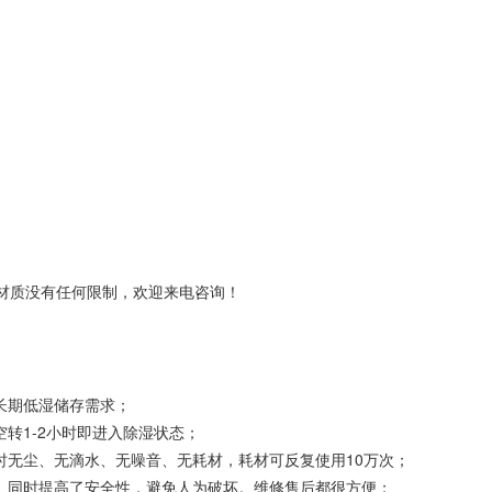
材质没有任何限制，欢迎来电咨询！
长期低湿储存需求；
转1-2小时即进入除湿状态；
时无尘、无滴水、无噪音、无耗材，耗材可反复使用10万次；
险。同时提高了安全性，避免人为破坏。维修售后都很方便；