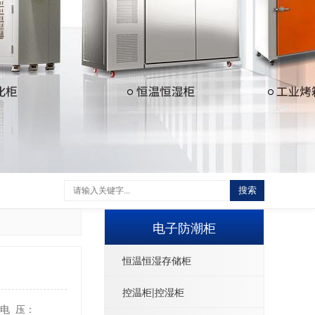
搜索
电子防潮柜
恒温恒湿存储柜
控温柜|控湿柜
3.电 压：