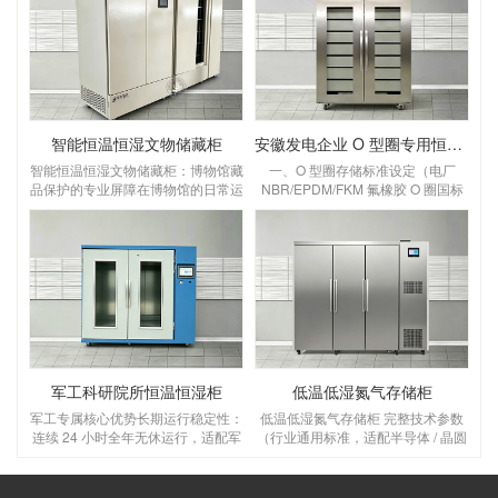
智能恒温恒湿文物储藏柜
安徽发电企业 O 型圈专用恒温恒湿储存柜
智能恒温恒湿文物储藏柜：博物馆藏
一、O 型圈存储标准设定（电厂
品保护的专业屏障在博物馆的日常运
NBR/EPDM/FKM 氟橡胶 O 圈国标
营中，文物的长期保存始终是核心课
要求）设定温湿度：温度 18～
题。温度波动、湿度失衡、灰尘侵蚀
22℃，湿度 45%～55% RH温度：
等环境因素，会对纸质、木质、纺织
优选 20℃，控温精度 ±1℃，区间 5
品、金属类文物造成不可逆的损害，
～25℃，＞30℃橡胶加速老化变
而智能恒温恒湿文物储藏柜，正是为
硬、永久变形；＜5℃低温脆裂失
解决这一难题而生的专业设备，为博
弹 湿度：45～55% RH，控湿 ±3%
物馆藏品构建起全天候、高精度的保
RH，湿＞65% 金属骨架 O 圈锈蚀、
护屏障。一、核心功能：为文物打造
橡胶吸水胀大；湿＜40% 密封圈干
“稳定生态舱”博物馆文物的保存，对
裂O 型圈存放管理规范（
环境参数有着严苛要求，这款储藏柜
军工科研院所恒温恒湿柜
低温低湿氮气存储柜
的核心价值，
军工专属核心优势长期运行稳定性：
低温低湿氮气存储柜 完整技术参数
连续 24 小时全年无休运行，适配军
（行业通用标准，适配半导体 / 晶圆
工库房无人值守；普通工业柜仅支持
/ 电子元器件 / 精密器件，解决低温
间歇使用；环境耐受更强：设备本身
湿度难＜30% RH 问题）一、核心温
可在 0~40℃、高盐雾沿海军工仓库
湿度 & 氮气指标（关键必看）温度