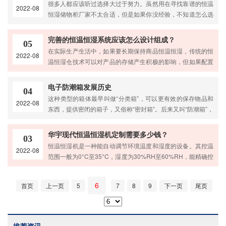
很多人都应该听过选择大过于努力。虽然用在寻找靠谱的恒温
2022-08
化和目前实际可用的资金预算。 存在的问题及相应的解决方
恒湿储物柜厂家不太合适，但是如果你没经验，不知道怎么选
案。如何买到知名品牌的优质恒温恒湿储存柜，是很多公司头
存储设备公司的产品，选择知名品牌的产品，保证质量肯定比
疼的问题。核心是恒温恒
盲目踩市场的好。那么产品所在的恒温恒湿行业有哪些比较知
完善的恒温恒湿系统应该怎么设计组成？
05
名的恒温恒湿设备厂商呢？我相信你在购买一件东西的时候，
在实际生产生活中，如果要长期保持商品恒温恒湿，传统的恒
2022-08
如果资金预算充足，考虑到产品的质量一般会把品牌看得很重
温恒湿仓技术可以对产品的存储产生积极的影响，但如果配置
要，尤其是在不了解行业整体情况的情况下。恒温恒湿储物柜
更完善的恒温恒湿系统，效果往往会更好。恒温恒湿仓将是组
厂家也是如此。选择一个
成恒温恒湿系统概念的一部分，同样需要人工辅助才能达到完
电子防潮箱发展历史
04
美的保鲜效果。恒温恒湿系统由哪些部分组成？它能做什么？
这种类型的箱体最早叫做“分类箱”，可以更有效的保存物品和
2022-08
一个完善的智能恒温恒湿系统去哪里找，要多少钱？要弄懂以
东西，提供密闭的箱子，又俗称“密封箱”。后来又叫“防潮箱”，
上问题，切记凡事不能一概而论。恒温恒湿系统需要服务于整
以区别于市面上的其他同类产品，大一点的产品叫“防潮柜”。
个工程设计。在实际配置
为了使防潮效果更好，里面放了一个可以吸收水蒸气和湿气的
华宇现代恒温恒湿机定制需要多少钱？
03
一次性干燥材料袋，简称“干燥袋”或“干燥剂”。但由于干燥袋只
恒温恒湿机是一种能自动调节环境温度和湿度的设备。其控温
2022-08
能用一次，所以无法知道是否失效。然后，可以在箱子上加一
范围一般为0°C至35°C，湿度为30%RH至60%RH，能精确控
个湿度计，显示并告知箱子内的湿度情况。渐渐的，这类产品
制温湿度值。与常用的中央空调相比，它的功能和用途非常广
在市场
泛。如果使用空调，它只有制冷的功能，而恒温恒湿机就不一
6
首页
上一页
5
7
8
9
下一页
尾页
样了。它可以将温度控制在一个固定值，即使长时间运作都不
会产生一点误差，在功耗上也采用了我们自主研发的节能系
统，既环保节能又能达到你想要的功效。我们在选购一些物品
的时候，价格