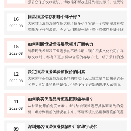
强公众保护文物意识，博物馆不断改进陈列柜的形式。但无论
至60%RH。相对湿度不够生产过程中会产生静电，造成产品
陈列柜形式如何变化，文物的陈列始终离不开其保护设施博物
成品率降低，芯片损
馆展示柜。博物馆展示柜设计定制与展览效果有着密切的关
恒温恒湿储存柜哪个牌子好？
16
系。巧妙的博物馆展示柜设计可以说对博物馆传播文化知识的
大家对恒温恒湿储存柜大概了解多少？它是一个控制温度和控
2022-08
功能起到了积极的作用。那么，如何定制博物馆展示柜呢？希
湿能力很强的装置。今天我们来聊一聊恒温恒湿储存柜哪个牌
望分享一些博物馆展示柜的定制点和案例，对大家有帮助。1.
子比较好。毕竟是一个价格昂贵的仪器设备，在采购时，很多
根据文物类型定制博物馆
有需求的客户会批量购买，所以挑选一个可靠的品牌是非常重
如何判断恒温恒湿展示柜其厂商实力
15
要的。下面我们来分析一下恒温恒湿储存柜哪个牌子比较好。
随着现代发展和工业进步的不断推动，现在很多文化公司在存
2022-08
除了柜子外观的类型这取决于你的需求是什么样的，使用材质
放文物时，都有了更加科学合理的存放方法。成了最好的选
都可以定制，只要你跟我们的售前客服工作人员交流一下就
择。举个例子，像我们日常的食物和蔬菜都没有存放在冰箱
行，温度控制系统包含加温
里，那么很可能第二天就坏了。如果需要较长时间保存，必须
决定恒温恒湿试验箱报价的因素
12
保存在恒温恒湿的环境中。为此，如果你想保存文物和字画，
大家觉得买恒温恒湿试验箱的时候什么比较重要？如果是购买
2022-08
最好的选择就是购买文物恒温恒湿柜，以减少环境对文物的影
客户，肯定希望价格越低，但是便宜没好货的道理大家都懂。
响。那么购买恒温恒湿展柜如何确定其厂家实力呢？在购买恒
接下来我们就来讲恒温恒湿试验箱是用什么材料造成的，是哪
温恒湿展示柜之前，需要做一
些材料导致的恒温恒湿试验箱价格变高的。同类型同型号同规
如何购买优质品牌恒温恒湿储存柜？
11
格的恒温恒湿试验箱而言，价格会比相同工艺、相同材料下的
从长期使用的角度来看，通过结合现状进行具体而周到的分
2022-08
高低温实验箱贵一点，但没冷热冲击试验箱、高低温冲击试验
析，考虑到目前的情况在未来，环境环境的温度和湿度的问题
箱价格贵，在温度环境试验设备类型中属于中档消费产品。因
根据季节得到缓解，但考虑到恒温恒湿储存柜带来的风险，即
为恒温恒湿试验箱比高低
在特定季节不合格的问题，物品的储存基于过去采取的措施和
深圳知名恒温恒湿储物柜厂家华宇现代
09
现有处理方法的不同结果， 结合公司一年四季的环境温湿度变