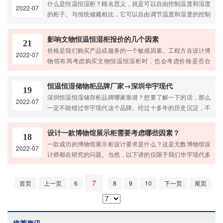
什么是恒温恒湿柜？顾名思义，就是可以自由控制温度和湿度
2022-07
制造芯片。IC包括晶圆芯片和封装芯片，对应的IC芯片生产线
的柜子。与传统储藏相比，它可以自由调节温度和湿度的控制
由晶圆生产线和封装生产线组成。芯片恒温
范围。很多在储存过程中需要特别注意的物品(如字画、古籍、
青铜器、档案等等)，考虑到环境温度和湿度对长期储存的不利
影响文物恒温恒湿柜报价的几个因素
21
影响，都是长期储存的。湿度太高容易变质发霉，太干燥又容
价格是我们购买产品或服务的一个敏感因素。工程方在设计博
2022-07
易弄碎纸质文物。相信大家会经常看到。比如我们参观博物
物馆布局考虑购买文物恒温恒湿柜时，也会考虑价格是否合
馆，或者很多收藏者收藏字画文物的时候，都会用柜式的装置
理。其实只要知道了构成价格的因素，就可以很好的评估或者
来存放。合格的文物恒
比较价格。选购文物恒温恒湿柜应该注意以下三点：1.温度和
恒温恒湿储物柜品牌厂家→深圳华宇现代
19
湿度控制模块对于文物恒温恒湿柜来说，温湿度控制模块可以
深圳恒温恒湿储存柜品牌哪家靠谱？想要了解一下的话，那么
2022-07
说是整个显示设备中最重要的部分，其成本一般可以占到成本
一定不能错过华宇现代这个品牌。经过十多年的历史沉淀，不
的30%甚至一半。所以供应商给客户列设计方案的时候，也会
断的投入研发，积累专业的技术，我们一直专注于温湿度控制
写温湿度模块的配置等
设备的研发和生产，拥有完善生产基地和售后服务体系。我们
设计一款博物馆展示柜需要考虑哪些因素？
18
不仅能为您提供产品质量保证，还能提供业内顶尖的产品售后
一款成功的博物馆展示柜设计要求是什么？这是无数博物馆设
2022-07
服务。无论产品使用方面遇到什么问题，我们都可以轻松为你
计师都在研究的问题。当然，以下讲的仅限于我们华宇现代多
解决。我们是一家专业的深圳恒温恒湿储存柜品牌企业。说
年来对博物馆展示柜设计的见解。博物馆展示柜要想完美，除
到“品牌”这个词，大家应
了考虑设计的必备条件外，结合环境因素，使相应品牌和产品
7
首页
上一页
6
8
9
10
下一页
尾页
的品质也是非常重要的。这几点息息相关，关于博物馆装修，
博物馆展柜一定要预先拿出来一个好的设计方案。说到定制的
博物馆展示柜，人们首先想到的是豪华、美观、价格高。博物
馆展示柜和平时的玻璃展