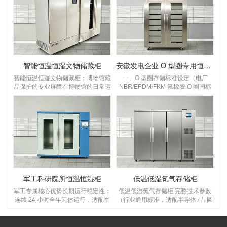
智能恒温恒湿文物储藏柜
安徽发电企业 O 型圈专用恒温恒湿储存柜
智能恒温恒湿文物储藏柜：博物馆藏
一、O 型圈存储标准设定（电厂
品保护的专业屏障在博物馆的日常运
NBR/EPDM/FKM 氟橡胶 O 圈国标
营中，文物的长期保存始终是核心课
要求）设定温湿度：温度 18～
题。温度波动、湿度失衡、灰尘侵蚀
22℃，湿度 45%～55% RH温度：
等环境因素，会对纸质、木质、纺织
优选 20℃，控温精度 ±1℃，区间 5
品、金属类文物造成不可逆的损害，
～25℃，＞30℃橡胶加速老化变
而智能恒温恒湿文物储藏柜，正是为
硬、永久变形；＜5℃低温脆裂失
解决这一难题而生的专业设备，为博
弹 湿度：45～55% RH，控湿 ±3%
物馆藏品构建起全天候、高精度的保
RH，湿＞65% 金属骨架 O 圈锈蚀、
护屏障。一、核心功能：为文物打造
橡胶吸水胀大；湿＜40% 密封圈干
“稳定生态舱”博物馆文物的保存，对
裂O 型圈存放管理规范（
环境参数有着严苛要求，这款储藏柜
军工科研院所恒温恒湿柜
低温低湿氮气存储柜
的核心价值，
军工专属核心优势长期运行稳定性：
低温低湿氮气存储柜 完整技术参数
连续 24 小时全年无休运行，适配军
（行业通用标准，适配半导体 / 晶圆
工库房无人值守；普通工业柜仅支持
/ 电子元器件 / 精密器件，解决低温
间歇使用；环境耐受更强：设备本身
湿度难＜30% RH 问题）一、核心温
可在 0~40℃、高盐雾沿海军工仓库
湿度 & 氮气指标（关键必看）温度