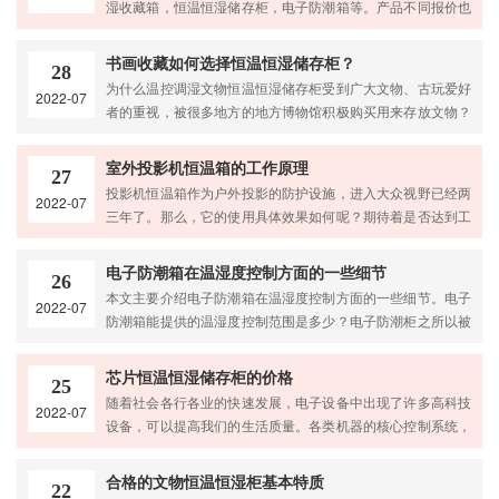
湿收藏箱，恒温恒湿储存柜，电子防潮箱等。产品不同报价也
家。当你选择一个可靠的合作企业时，首先要考虑哪些方面？
不同。这个要看你选择哪个产品，以及型号，功能，体积，材
如果让我想想的话，那么
质等。这些都与价格直接相关。如果您想了解详情，可以咨询
书画收藏如何选择恒温恒湿储存柜？
28
我们华宇现代的客服人员，他们可以为您提供完整详细的文物
为什么温控调湿文物恒温恒湿储存柜受到广大文物、古玩爱好
2022-07
恒温恒湿柜报价明细。根据文物恒温恒湿柜的名称，可以看出
者的重视，被很多地方的地方博物馆积极购买用来存放文物？
它的主要功能。首先，它是一个可以保护字画文物的柜子或箱
我们可以从使用方式和应用上了解文物温控调湿恒温恒湿柜的
子，就像我们在博物馆里
主要用途和应用场所。只有保证良好的存储环境，才能保证这
室外投影机恒温箱的工作原理
27
些物品不会受到环境的影响。下面我们来看看书画收藏如何选
投影机恒温箱作为户外投影的防护设施，进入大众视野已经两
2022-07
择恒温恒湿储存柜。首先我们要根据字画本身选择一个合适的
三年了。那么，它的使用具体效果如何呢？期待着是否达到工
恒温恒湿储存柜，因为纸这种东西容易受环境影响，怕潮湿的
程采购方的工程预期呢？投影机恒温箱作为配套设备，能否满
环境，会导致受潮损坏。
足投影机在室外恶劣条件下的保护功能，从而有效保护投影机
电子防潮箱在温湿度控制方面的一些细节
26
恒温箱不受环境影响，延长产品使用寿命。配有恒温箱的投影
本文主要介绍电子防潮箱在温湿度控制方面的一些细节。电子
2022-07
机和与配有常规防雨防虫措施而没有机柜的投影机相比，性价
防潮箱能提供的温湿度控制范围是多少？电子防潮柜之所以被
比是否合适，选购户外投影机恒温箱值得吗？为了防雨，投影
命名为防潮设备，主要是因为它具有防潮功能和公共存储功
机恒温箱结构接近封闭立
能。简单的防潮功能可以多种方式进行，但结果明显差别很
芯片恒温恒湿储存柜的价格
25
大。精密物品的长期或短期存放都需要干燥的环境，室内空气
随着社会各行各业的快速发展，电子设备中出现了许多高科技
2022-07
湿度又受季节、天气、时间段的影响，因此精密产品长期存放
设备，可以提高我们的生活质量。各类机器的核心控制系统，
可能带来不确定的隐患，这种不可控的因素要及时避免。电子
包括本文提到的机柜、手机、电脑、机房、机器等。离不开ic
防潮柜就是基于这个痛点而诞
芯片的支持。ic芯片(integratedcircuitchip)承载由许多微电子
合格的文物恒温恒湿柜基本特质
22
元件(晶体管、电阻、电容等)组成的集成电路。)在模具基底上